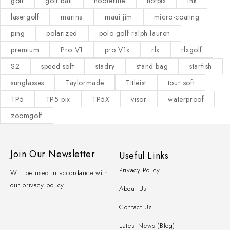
golf
golf ball
hooferlite
hotpix
ink
lasergolf
marina
maui jim
micro-coating
ping
polarized
polo golf ralph lauren
premium
Pro V1
pro V1x
rlx
rlxgolf
S2
speed soft
stadry
stand bag
starfish
sunglasses
Taylormade
Titleist
tour soft
TP5
TP5 pix
TP5X
visor
waterproof
zoomgolf
Join Our Newsletter
Useful Links
Privacy Policy
Will be used in accordance with
our privacy policy
About Us
Contact Us
Latest News (Blog)