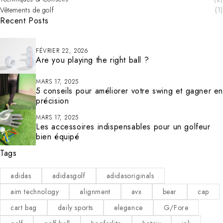
Vêtements de golf
(1)
Recent Posts
FÉVRIER 22, 2026
Are you playing the right ball ?
MARS 17, 2025
5 conseils pour améliorer votre swing et gagner en
précision
MARS 17, 2025
Les accessoires indispensables pour un golfeur
bien équipé
Tags
adidas
adidasgolf
adidasoriginals
aim technology
alignment
avx
bear
cap
cart bag
daily sports
elegance
G/Fore