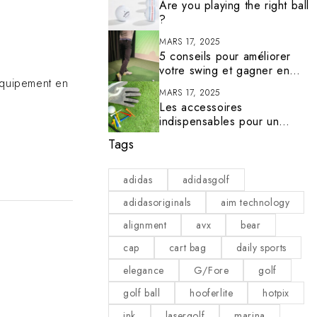
Are you playing the right ball
?
MARS 17, 2025
5 conseils pour améliorer
votre swing et gagner en
équipement en
précision
MARS 17, 2025
Les accessoires
indispensables pour un
golfeur bien équipé
Tags
adidas
adidasgolf
adidasoriginals
aim technology
alignment
avx
bear
cap
cart bag
daily sports
elegance
G/Fore
golf
golf ball
hooferlite
hotpix
ink
lasergolf
marina