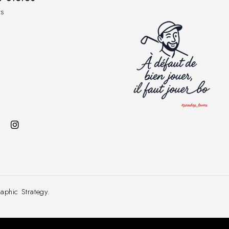
s
hic Strategy.