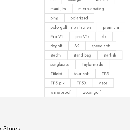
maui jim
micro-coating
ping
polarized
polo golf ralph lauren
premium
Pro V1
pro V1x
rlx
rlxgolf
S2
speed soft
stadry
stand bag
starfish
sunglasses
Taylormade
Titleist
tour soft
TP5
TP5 pix
TP5X
visor
waterproof
zoomgolf
r Stores