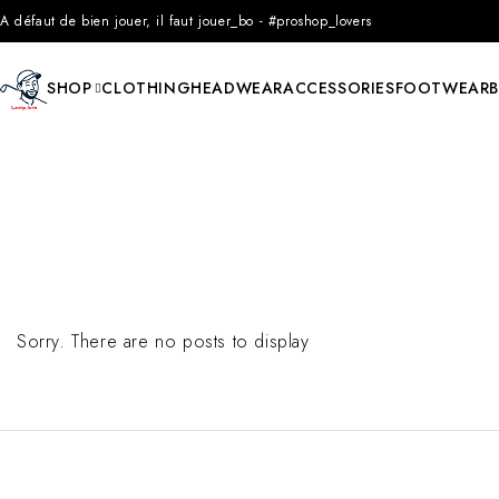
A défaut de bien jouer, il faut jouer_bo - #proshop_lovers
SHOP
CLOTHING
HEADWEAR
ACCESSORIES
FOOTWEAR
Sorry. There are no posts to display