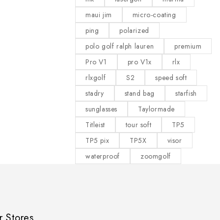
maui jim
micro-coating
ping
polarized
polo golf ralph lauren
premium
Pro V1
pro V1x
rlx
rlxgolf
S2
speed soft
stadry
stand bag
starfish
sunglasses
Taylormade
Titleist
tour soft
TP5
TP5 pix
TP5X
visor
waterproof
zoomgolf
r Stores