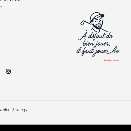
s
hic Strategy.