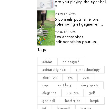
Are you playing the right ball
?
MARS 17, 2025
5 conseils pour améliorer
votre swing et gagner en
précision
MARS 17, 2025
Les accessoires
indispensables pour un
golfeur bien équipé
Tags
adidas
adidasgolf
adidasoriginals
aim technology
alignment
avx
bear
cap
cart bag
daily sports
elegance
G/Fore
golf
golf ball
hooferlite
hotpix
ink
lasergolf
marina